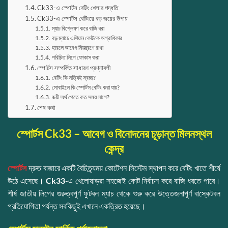
Ck33-এ স্পোর্টস বেটিং খেলার পদ্ধতি
Ck33-এ স্পোর্টস বেটিংয়ে বড় জয়ের উপায়
ম্যাচ বিশ্লেষণ করে বাজি ধরা
বড় ম্যাচে এশিয়ান কোটকে অগ্রাধিকার
হারলে আবেগ নিয়ন্ত্রণে রাখা
পরিচিত লিগে ফোকাস করা
স্পোর্টস সম্পর্কিত সাধারণ প্রশ্নাবলী
বেটিং কি সত্যিই স্বচ্ছ?
মোবাইলে কি স্পোর্টস বেটিং করা যায়?
জয়ী অর্থ পেতে কত সময় লাগে?
শেষ কথা
স্পোর্টস Ck33 – আবেগ ও বিনোদনের চূড়ান্ত মিলনস্থল
কেন্দ্র
স্পোর্টস
দ্রুত বাজারে একটি বৈচিত্র্যময় কোটেশন সিস্টেম স্থাপন করে বেটিং খাতে শীর্ষে
উঠে এসেছে।
Ck33
-এ খেলোয়াড়রা সহজেই কোট নির্বাচন করে বাজি ধরতে পারে।
শীর্ষ জাতীয় লিগের গুরুত্বপূর্ণ ফুটবল ম্যাচ থেকে শুরু করে উত্তেজনাপূর্ণ বাস্কেটবল
প্রতিযোগিতা পর্যন্ত সবকিছুই এখানে একত্রিত হয়েছে।