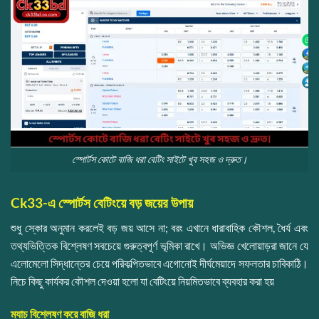
স্পোর্টস কোটে বাজি ধরা বেটিং সাইটে খুব সহজ ও দ্রুত।
Ck33-এ স্পোর্টস বেটিংয়ে বড় জয়ের উপায়
শুধু স্কোর অনুমান করলেই বড় জয় আসে না; বরং এখানে ধারাবাহিক কৌশল, ধৈর্য এবং
তথ্যভিত্তিক বিশ্লেষণ সবচেয়ে গুরুত্বপূর্ণ ভূমিকা রাখে। অভিজ্ঞ খেলোয়াড়রা জানে যে
এলোমেলো সিদ্ধান্তের চেয়ে পরিকল্পিতভাবে এগোনোই দীর্ঘমেয়াদে সফলতার চাবিকাঠি।
নিচে কিছু কার্যকর কৌশল দেওয়া হলো যা বেটিংয়ে নিয়মিতভাবে ব্যবহার করা হয়
ম্যাচ বিশ্লেষণ করে বাজি ধরা