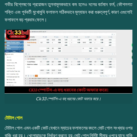
গভীর বিশ্লেষণের প্রয়োজন তুলনামূলকভাবে কম হলেও দলের বর্তমান ফর্ম, কৌশলগত
শক্তি এবং পূর্ববর্তী মুখোমুখি ফলাফল সঠিকভাবে মূল্যায়ন করা গুরুত্বপূর্ণ, কারণ এগুলোই
ফলাফলে বড় প্রভাব ফেলে।
Ck33 স্পোর্টস-এ বহু ধরনের কোট অফার করে।
টোটাল গোল
টোটাল গোল এমন একটি কোট যেখানে ম্যাচের ফলাফলের বদলে মোট গোল সংখ্যার ওপর
বাজি ধরা হয়। খেলোয়াড়কে নির্ধারণ করতে হয় মোট গোল নির্দিষ্ট সীমার ওপরে যাবে নাকি