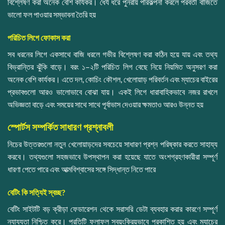
বিশ্লেষণ করা অনেক বেশি কার্যকর। ধৈর্য ধরে পুনরায় পরিকল্পনা করলে পরবর্তী বাজিতে
ভালো ফল পাওয়ার সম্ভাবনা তৈরি হয়
পরিচিত লিগে ফোকাস করা
সব ধরনের লিগে একসাথে বাজি ধরলে গভীর বিশ্লেষণ করা কঠিন হয়ে যায় এবং তথ্য
বিভ্রান্তির ঝুঁকি বাড়ে। বরং ১–২টি পরিচিত লিগ বেছে নিয়ে নিয়মিত অনুসরণ করা
অনেক বেশি কার্যকর। এতে দল, কোচিং কৌশল, খেলোয়াড় পরিবর্তন এবং ম্যাচের বাইরের
প্রভাবগুলো আরও ভালোভাবে বোঝা যায়। একই লিগে ধারাবাহিকভাবে নজর রাখলে
অভিজ্ঞতা বাড়ে এবং সময়ের সাথে সাথে পূর্বাভাস দেওয়ার ক্ষমতাও আরও উন্নত হয়
স্পোর্টস সম্পর্কিত সাধারণ প্রশ্নাবলী
নিচের উত্তরগুলো নতুন খেলোয়াড়দের সবচেয়ে সাধারণ প্রশ্ন পরিষ্কার করতে সাহায্য
করবে। তথ্যগুলো সহজভাবে উপস্থাপন করা হয়েছে যাতে অংশগ্রহণকারীরা সম্পূর্ণ
ধারণা পেতে পারে এবং আত্মবিশ্বাসের সঙ্গে সিদ্ধান্ত নিতে পারে
বেটিং কি সত্যিই স্বচ্ছ?
বেটিং সাইটটি বড় ক্রীড়া ফেডারেশন থেকে সরাসরি ডেটা ব্যবহার করার কারণে সম্পূর্ণ
ন্যায্যতা নিশ্চিত করে। প্রতিটি ফলাফল স্বয়ংক্রিয়ভাবে প্রকাশিত হয় এবং ম্যাচের