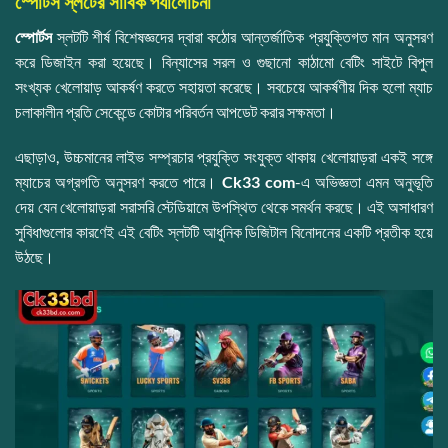
স্পোর্টস স্লটের সার্বিক পর্যালোচনা
স্পোর্টস
স্লটটি শীর্ষ বিশেষজ্ঞদের দ্বারা কঠোর আন্তর্জাতিক প্রযুক্তিগত মান অনুসরণ
করে ডিজাইন করা হয়েছে। বিন্যাসের সরল ও গুছানো কাঠামো বেটিং সাইটে বিপুল
সংখ্যক খেলোয়াড় আকর্ষণ করতে সহায়তা করেছে। সবচেয়ে আকর্ষণীয় দিক হলো ম্যাচ
চলাকালীন প্রতি সেকেন্ডে কোটার পরিবর্তন আপডেট করার সক্ষমতা।
এছাড়াও, উচ্চমানের লাইভ সম্প্রচার প্রযুক্তি সংযুক্ত থাকায় খেলোয়াড়রা একই সঙ্গে
ম্যাচের অগ্রগতি অনুসরণ করতে পারে।
Ck33 com
-এ অভিজ্ঞতা এমন অনুভূতি
দেয় যেন খেলোয়াড়রা সরাসরি স্টেডিয়ামে উপস্থিত থেকে সমর্থন করছে। এই অসাধারণ
সুবিধাগুলোর কারণেই এই বেটিং স্লটটি আধুনিক ডিজিটাল বিনোদনের একটি প্রতীক হয়ে
উঠছে।