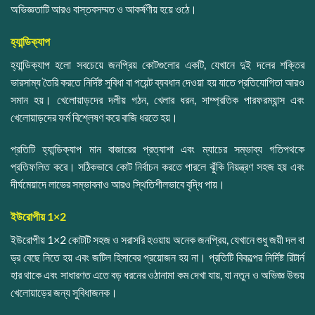
অভিজ্ঞতাটি আরও বাস্তবসম্মত ও আকর্ষণীয় হয়ে ওঠে।
হ্যান্ডিক্যাপ
হ্যান্ডিক্যাপ হলো সবচেয়ে জনপ্রিয় কোটগুলোর একটি, যেখানে দুই দলের শক্তির
ভারসাম্য তৈরি করতে নির্দিষ্ট সুবিধা বা পয়েন্ট ব্যবধান দেওয়া হয় যাতে প্রতিযোগিতা আরও
সমান হয়। খেলোয়াড়দের দলীয় গঠন, খেলার ধরন, সাম্প্রতিক পারফরম্যান্স এবং
খেলোয়াড়দের ফর্ম বিশ্লেষণ করে বাজি ধরতে হয়।
প্রতিটি হ্যান্ডিক্যাপ মান বাজারের প্রত্যাশা এবং ম্যাচের সম্ভাব্য গতিপথকে
প্রতিফলিত করে। সঠিকভাবে কোট নির্বাচন করতে পারলে ঝুঁকি নিয়ন্ত্রণ সহজ হয় এবং
দীর্ঘমেয়াদে লাভের সম্ভাবনাও আরও স্থিতিশীলভাবে বৃদ্ধি পায়।
ইউরোপীয় 1×2
ইউরোপীয় 1×2 কোটটি সহজ ও সরাসরি হওয়ায় অনেক জনপ্রিয়, যেখানে শুধু জয়ী দল বা
ড্র বেছে নিতে হয় এবং জটিল হিসাবের প্রয়োজন হয় না। প্রতিটি বিকল্পের নির্দিষ্ট রিটার্ন
হার থাকে এবং সাধারণত এতে বড় ধরনের ওঠানামা কম দেখা যায়, যা নতুন ও অভিজ্ঞ উভয়
খেলোয়াড়ের জন্য সুবিধাজনক।