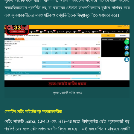
স্বয়ংক্রিয়ভাবে প্রদর্শিত হয়, যা বাজারের ওঠানামা তাৎক্ষণিকভাবে বুঝতে সাহায্য করে
এবং ব্যবহারকারীদের আরও সঠিক ও তথ্যভিত্তিক সিদ্ধান্ত নিতে সহায়তা করে।
দ্রুত কোটে বাজি ধরুন
স্পোর্টস বেটিং সাইটের বড় সরবরাহকারীরা
বেটিং সাইটটি Saba, CMD এবং BTi-এর মতো শীর্ষস্থানীয় ডেটা প্রদানকারী বড়
প্রতিষ্ঠানের সঙ্গে কৌশলগত অংশীদারিত্ব করেছে। এই সহযোগিতার মাধ্যমে স্লটটি