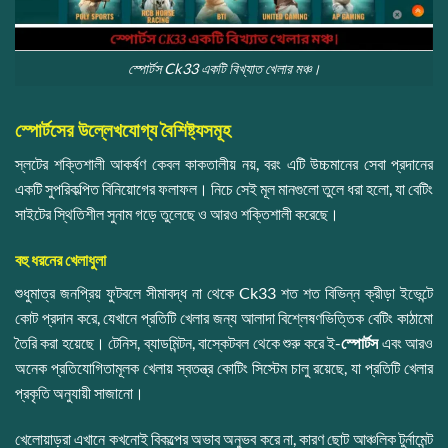
স্পোর্টস Ck33 একটি বিখ্যাত খেলার মঞ্চ।
স্পোর্টসের উল্লেখযোগ্য বৈশিষ্ট্যসমূহ
স্লটের শক্তিশালী আকর্ষণ কেবল কাকতালীয় নয়, বরং এটি উচ্চমানের সেবা প্রদানের
একটি সুপরিকল্পিত বিনিয়োগের ফলাফল। নিচে সেই মূল মানগুলো তুলে ধরা হলো, যা বেটিং
সাইটের স্থিতিশীল সুনাম গড়ে তুলেছে ও আরও শক্তিশালী করেছে।
বহু ধরনের খেলাধুলা
শুধুমাত্র জনপ্রিয় ফুটবলে সীমাবদ্ধ না থেকে Ck33 শত শত বিভিন্ন ক্রীড়া ইভেন্টে
কোট প্রদান করে, যেখানে প্রতিটি খেলার জন্য আলাদা বিশ্লেষণভিত্তিক বেটিং কাঠামো
তৈরি করা হয়েছে। টেনিস, ব্যাডমিন্টন, বাস্কেটবল থেকে শুরু করে ই-
স্পোর্টস
এবং আরও
অনেক প্রতিযোগিতামূলক খেলায় স্বতন্ত্র কোটিং সিস্টেম চালু রয়েছে, যা প্রতিটি খেলার
প্রকৃতি অনুযায়ী সাজানো।
খেলোয়াড়রা এখানে কখনোই বিকল্পের অভাব অনুভব করে না, কারণ ছোট আঞ্চলিক টুর্নামেন্ট