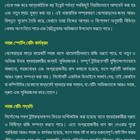
থেকে শুরু করে আন্তর্জাতিক বড় ইভেন্ট পর্যন্ত সবকিছুই নিয়মিতভাবে আপডেট করা হয়
এবং নতুন ম্যাচ যুক্ত করা হয়। এই ধারাবাহিক সম্প্রসারণ খেলোয়াড়দের জন্য আরও
বিস্তৃত সুযোগ তৈরি করে, যেখানে তারা নিজের আগ্রহ ও বিশ্লেষণ অনুযায়ী বিভিন্ন
খেলায় অংশ নিতে পারে এবং বৈচিত্র্যময় অভিজ্ঞতা উপভোগ করতে পারে।
সহজ স্পোর্টস বেটিং কার্যক্রম
খেলোয়াড়রা মাত্র কয়েকটি সহজ ধাপে ঝামেলাহীনভাবে বাজি ধরতে পারে, যা নতুন ও
অভিজ্ঞ উভয় ব্যবহারকারীর জন্যই সুবিধাজনক। সম্পূর্ণ ইন্টারফেসটি যুক্তিসংগতভাবে
সাজানো, সহজবোধ্য এবং অপ্রয়োজনীয় ধাপ কমানো হয়েছে, ফলে প্রতিটি কার্যক্রম
আরও দ্রুত সম্পন্ন করা যায়। সিস্টেমটি একাধিক ডিভাইসে সমর্থন দেয়, তাই মোবাইল
বা কম্পিউটার যেকোনো মাধ্যমেই ব্যবহার করা সম্ভব, যা বেটিং অভিজ্ঞতাকে আরও সহজ,
দ্রুত এবং সুবিধাজনক করে তোলে।
সহজ বেটিং পদ্ধতি
সিস্টেমের সকল ইন্টারঅ্যাকশন ফিচার অপ্টিমাইজ করা হয়েছে যাতে ব্যবহারকারীরা দ্রুত
ও নির্বিঘ্নে বাজি সম্পন্ন করতে পারে। এতে অপ্রয়োজনীয় ধাপ বাদ দেওয়ায় পুরো
প্রক্রিয়া আরও সহজ ও কার্যকর হয়েছে, ফলে সময় নষ্ট না করে গুরুত্বপূর্ণ কোট মিস করার
ঝুঁকিও অনেক কমে যায়। পাশাপাশি, অডস পরিবর্তনের সতর্কতা হিসেবে রঙিন সংকেত