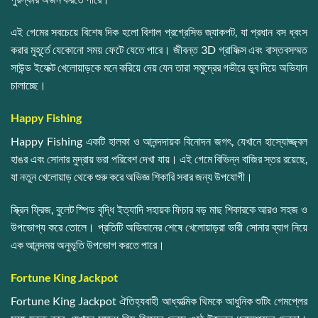
এই গেমের সবচেয়ে বিশেষ দিক হলো বিশাল প্রগ্রেসিভ জ্যাকপট, যা প্রধান বস ধ্বংস
করার মুহূর্তে যেকোনো সময় ফেটে যেতে পারে। জীবন্ত 3D গ্রাফিক্স এবং বাস্তবসম্মত
সাউন্ড ইফেক্ট খেলোয়াড়কে মনে করিয়ে দেয় যেন তারা সমুদ্রের গভীরে ডুব দিয়ে অভিযান
চালাচ্ছে।
Happy Fishing
Happy Fishing একটি হালকা ও আনন্দদায়ক বিনোদন জগৎ, যেখানে হাস্যোজ্জ্বল
হাঙর এবং সোনার মুদ্রায় ভরা পরিবেশ দেখা যায়। এই গেমে বিভিন্ন বাজির স্তর রয়েছে,
যা নতুন খেলোয়াড় থেকে শুরু করে অভিজ্ঞ শিকারি সবার জন্য উপযোগী।
স্ক্রিন ফ্রিজ, বুলেট স্পিড বৃদ্ধি ইত্যাদি সহায়ক ফিচার বড় মাছ শিকারকে আরও সহজ ও
উপভোগ্য করে তোলে। প্রতিটি অভিযানের শেষে খেলোয়াড়রা ভারী সোনার ব্যাগ নিয়ে
এক আনন্দময় অনুভূতি উপভোগ করতে পারে।
Fortune King Jackpot
Fortune King Jackpot ঐতিহ্যবাহী আধ্যাত্মিক থিমকে আধুনিক শুটিং গেমপ্লের