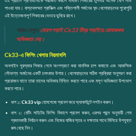
এই প্রাচীন প্রাণীগুলোকে পরাজিত করলে সাধারণ শিকারের তুলনায় অনেক বেশি লাভ
পাওয়া যায়। বাস্তবসম্মত গ্রাফিক্স এবং শক্তিশালী গর্জনের শব্দ খেলোয়াড়দের পুরোপুরি
এই উত্তেজনাপূর্ণ শিকারের ভেতরে ডুবিয়ে রাখে।
আরও দেখুন:
মোরগ লড়াই Ck33 তীব্র লড়াইয়ে রোমাঞ্চকর
অভিজ্ঞতা দেয়।
Ck33-এ ফিশিং খেলার নিয়মাবলি
অনলাইন পুরস্কার শিকার গেমে অংশগ্রহণ করা মানসিক চাপ কমানো এবং আকস্মিক
সৌভাগ্য অর্জনের একটি চমৎকার উপায়। খেলোয়াড়দের সঠিক প্রক্রিয়া অনুসরণ করা
প্রয়োজন যাতে তারা তাদের অধিকার নিশ্চিত করতে পারে এবং মসৃণ অভিজ্ঞতা উপভোগ
করতে পারে।
ধাপ ১:
Ck33 vip
হোমপেজে প্রবেশ করে অ্যাকাউন্টে লগইন করুন।
ধাপ ২: বেটিং সাইটের ফিশিং বিভাগে প্রবেশ করুন, এরপর পছন্দ অনুযায়ী গেম
প্রদানকারী নির্বাচন করুন এবং নিজের বাজির স্তর ও দক্ষতার সাথে মিলিয়ে উপযুক্ত
রুম বেছে নিন।