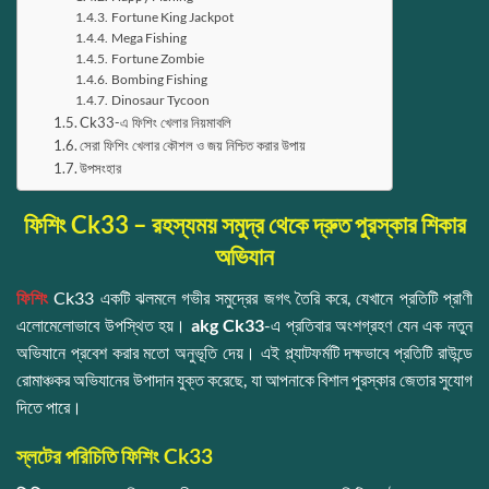
Fortune King Jackpot
Mega Fishing
Fortune Zombie
Bombing Fishing
Dinosaur Tycoon
Ck33-এ ফিশিং খেলার নিয়মাবলি
সেরা ফিশিং খেলার কৌশল ও জয় নিশ্চিত করার উপায়
উপসংহার
ফিশিং Ck33 – রহস্যময় সমুদ্র থেকে দ্রুত পুরস্কার শিকার
অভিযান
ফিশিং
Ck33 একটি ঝলমলে গভীর সমুদ্রের জগৎ তৈরি করে, যেখানে প্রতিটি প্রাণী
এলোমেলোভাবে উপস্থিত হয়।
akg Ck33
-এ প্রতিবার অংশগ্রহণ যেন এক নতুন
অভিযানে প্রবেশ করার মতো অনুভূতি দেয়। এই প্ল্যাটফর্মটি দক্ষভাবে প্রতিটি রাউন্ডে
রোমাঞ্চকর অভিযানের উপাদান যুক্ত করেছে, যা আপনাকে বিশাল পুরস্কার জেতার সুযোগ
দিতে পারে।
স্লটের পরিচিতি ফিশিং Ck33