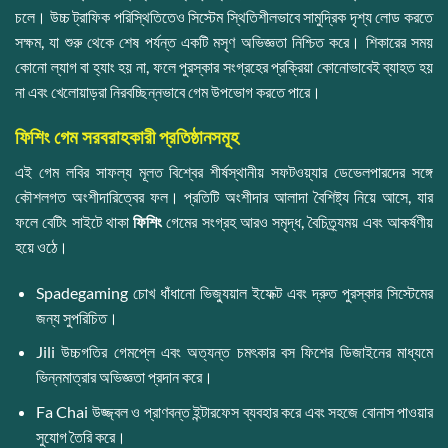
চলে। উচ্চ ট্রাফিক পরিস্থিতিতেও সিস্টেম স্থিতিশীলভাবে সামুদ্রিক দৃশ্য লোড করতে
সক্ষম, যা শুরু থেকে শেষ পর্যন্ত একটি মসৃণ অভিজ্ঞতা নিশ্চিত করে। শিকারের সময়
কোনো ল্যাগ বা হ্যাং হয় না, ফলে পুরস্কার সংগ্রহের প্রক্রিয়া কোনোভাবেই ব্যাহত হয়
না এবং খেলোয়াড়রা নিরবচ্ছিন্নভাবে গেম উপভোগ করতে পারে।
ফিশিং গেম সরবরাহকারী প্রতিষ্ঠানসমূহ
এই গেম লবির সাফল্য মূলত বিশ্বের শীর্ষস্থানীয় সফটওয়্যার ডেভেলপারদের সঙ্গে
কৌশলগত অংশীদারিত্বের ফল। প্রতিটি অংশীদার আলাদা বৈশিষ্ট্য নিয়ে আসে, যার
ফলে বেটিং সাইটে থাকা
ফিশিং
গেমের সংগ্রহ আরও সমৃদ্ধ, বৈচিত্র্যময় এবং আকর্ষণীয়
হয়ে ওঠে।
Spadegaming চোখ ধাঁধানো ভিজ্যুয়াল ইফেক্ট এবং দ্রুত পুরস্কার সিস্টেমের
জন্য সুপরিচিত।
Jili উচ্চগতির গেমপ্লে এবং অত্যন্ত চমৎকার বস ফিশের ডিজাইনের মাধ্যমে
ভিন্নমাত্রার অভিজ্ঞতা প্রদান করে।
Fa Chai উজ্জ্বল ও প্রাণবন্ত ইন্টারফেস ব্যবহার করে এবং সহজে বোনাস পাওয়ার
সুযোগ তৈরি করে।