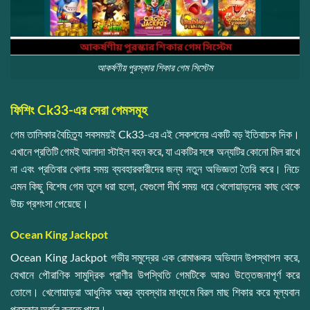
আকর্ষণীয় পুরস্কার শিকার গেম সিস্টেম
ফিশিং Ck33-এর সেরা গেমসমূহ
গেম তালিকার বৈচিত্র্য সবসময়ই Ck33-এর এই সেকশনের একটি বড় ইতিবাচক দিক।
এখানে প্রতিটি গেমই আলাদা স্টাইল বহন করে, যা একটির সঙ্গে অন্যটির কোনো মিল রাখে
না এবং প্রতিবার খেলার সময় ব্যবহারকারীদের জন্য নতুন অভিজ্ঞতা তৈরি করে। নিচে
এমন কিছু বিশেষ গেম তুলে ধরা হলো, যেগুলো দীর্ঘ সময় ধরে খেলোয়াড়দের কাছ থেকে
উচ্চ প্রশংসা পেয়েছে।
Ocean King Jackpot
Ocean King Jackpot গভীর সমুদ্রের এক রোমাঞ্চকর অভিযান উপস্থাপন করে,
যেখানে পৌরাণিক সামুদ্রিক প্রাণীর উপস্থিতি গেমটিকে আরও উত্তেজনাপূর্ণ করে
তোলে। খেলোয়াড়রা আধুনিক অস্ত্র ব্যবস্থার মাধ্যমে বিরল মাছ শিকার করে মূল্যবান
পুরস্কার অর্জন করতে পারে।