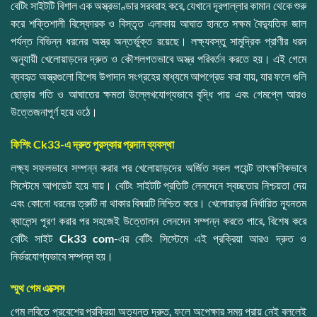
বেটিং সাইটটি বিশাল এক অস্ত্রভাণ্ডার সরবরাহ করে, যেখানে দূরপাল্লার কামান থেকে শুরু
করে শক্তিশালী বিস্ফোরক ও বিস্তৃত এলাকায় আঘাত হানতে সক্ষম বৈদ্যুতিক জাল
পর্যন্ত বিভিন্ন ধরনের অস্ত্র অন্তর্ভুক্ত রয়েছে। লক্ষ্যবস্তু সামুদ্রিক প্রাণীর ধরন
অনুযায়ী খেলোয়াড়দের দ্রুত ও কৌশলগতভাবে অস্ত্র পরিবর্তন করতে হয়। এই গেমে
ব্যবহৃত অস্ত্রগুলো বিশেষ উপাদান সংগ্রহের মাধ্যমে আপগ্রেড করা যায়, যার ফলে গুলি
ছোড়ার গতি ও আঘাতের ক্ষমতা উল্লেখযোগ্যভাবে বৃদ্ধি পায় এবং গেমপ্লে আরও
উত্তেজনাপূর্ণ হয়ে ওঠে।
ফিশিং Ck33-এ দ্রুত পুরস্কার প্রদান ব্যবস্থা
লক্ষ্য সফলভাবে সম্পন্ন করার পর খেলোয়াড়দের অর্জিত সকল পয়েন্ট তাৎক্ষণিকভাবে
সিস্টেমে আপডেট হয়ে যায়। বেটিং সাইটটি প্রতিটি লেনদেনে স্বচ্ছতার নিশ্চয়তা দেয়
এবং কোনো ধরনের ত্রুটি না থাকার বিষয়টি নিশ্চিত করে। খেলোয়াড়রা নির্ধারিত ন্যূনতম
ব্যালেন্স পূরণ করার পর সহজেই উত্তোলন লেনদেন সম্পন্ন করতে পারে, বিশেষ করে
বেটিং সাইট
Ck33 com
-এর বেটিং সিস্টেমে এই প্রক্রিয়া আরও দ্রুত ও
নির্ভরযোগ্যভাবে সম্পন্ন হয়।
স্মুথ গেম এক্সেস
গেম লবিতে প্রবেশের প্রক্রিয়া অত্যন্ত দ্রুত, ফলে অপেক্ষার সময় প্রায় নেই বললেই