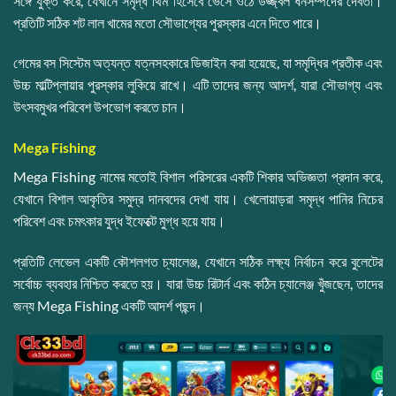
সঙ্গে যুক্ত করে, যেখানে সমৃদ্ধ থিম হিসেবে ভেসে ওঠে উজ্জ্বল ধনসম্পদের দেবতা।
প্রতিটি সঠিক শট লাল খামের মতো সৌভাগ্যের পুরস্কার এনে দিতে পারে।
গেমের বস সিস্টেম অত্যন্ত যত্নসহকারে ডিজাইন করা হয়েছে, যা সমৃদ্ধির প্রতীক এবং
উচ্চ মাল্টিপ্লায়ার পুরস্কার লুকিয়ে রাখে। এটি তাদের জন্য আদর্শ, যারা সৌভাগ্য এবং
উৎসবমুখর পরিবেশ উপভোগ করতে চান।
Mega Fishing
Mega Fishing নামের মতোই বিশাল পরিসরের একটি শিকার অভিজ্ঞতা প্রদান করে,
যেখানে বিশাল আকৃতির সমুদ্র দানবদের দেখা যায়। খেলোয়াড়রা সমৃদ্ধ পানির নিচের
পরিবেশ এবং চমৎকার যুদ্ধ ইফেক্টে মুগ্ধ হয়ে যায়।
প্রতিটি লেভেল একটি কৌশলগত চ্যালেঞ্জ, যেখানে সঠিক লক্ষ্য নির্বাচন করে বুলেটের
সর্বোচ্চ ব্যবহার নিশ্চিত করতে হয়। যারা উচ্চ রিটার্ন এবং কঠিন চ্যালেঞ্জ খুঁজছেন, তাদের
জন্য Mega Fishing একটি আদর্শ পছন্দ।