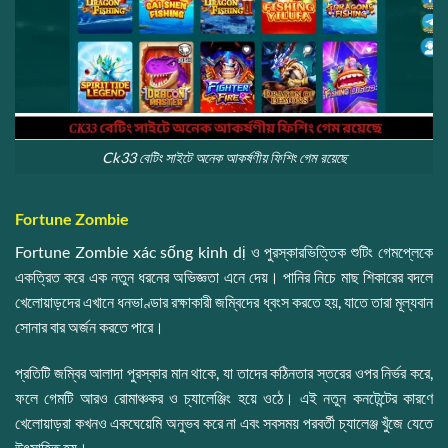
Ck33 বেটিং সাইটে অনেক আকর্ষণীয় ফিশিং গেম রয়েছে
Fortune Zombie
Fortune Zombie xác sống kinh dị ও পুরস্কারভিত্তিক শুটিং গেমপ্লেকে
একত্রিত করে এক নতুন ধরনের অভিজ্ঞতা এনে দেয়। পানির নিচে মাছ শিকারের বদলে
খেলোয়াড়দের এখানে ধনভাণ্ডার রক্ষাকারী জম্বিদের ধ্বংস করতে হয়, যাতে তারা মূল্যবান
সোনার বার অর্জন করতে পারে।
প্রতিটি জম্বির আলাদা পুরস্কার মান থাকে, যা তাদের কঠিনতার স্তরের ওপর নির্ভর করে,
ফলে গেমটি আরও রোমাঞ্চকর ও চ্যালেঞ্জিং হয়ে ওঠে। এই নতুন কনটেন্টের কারণে
খেলোয়াড়রা কখনও একঘেয়েমি অনুভব করে না এবং সবসময় পরবর্তী চ্যালেঞ্জ খুঁজে যেতে
উৎসাহিত হয়।