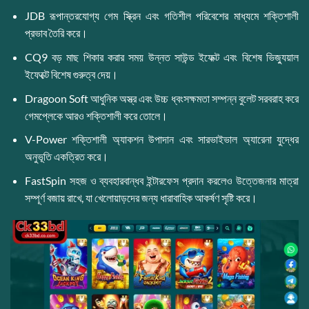
JDB রূপান্তরযোগ্য গেম স্ক্রিন এবং গতিশীল পরিবেশের মাধ্যমে শক্তিশালী
প্রভাব তৈরি করে।
CQ9 বড় মাছ শিকার করার সময় উন্নত সাউন্ড ইফেক্ট এবং বিশেষ ভিজ্যুয়াল
ইফেক্টে বিশেষ গুরুত্ব দেয়।
Dragoon Soft আধুনিক অস্ত্র এবং উচ্চ ধ্বংসক্ষমতা সম্পন্ন বুলেট সরবরাহ করে
গেমপ্লেকে আরও শক্তিশালী করে তোলে।
V-Power শক্তিশালী অ্যাকশন উপাদান এবং সারভাইভাল অ্যারেনা যুদ্ধের
অনুভূতি একত্রিত করে।
FastSpin সহজ ও ব্যবহারবান্ধব ইন্টারফেস প্রদান করলেও উত্তেজনার মাত্রা
সম্পূর্ণ বজায় রাখে, যা খেলোয়াড়দের জন্য ধারাবাহিক আকর্ষণ সৃষ্টি করে।